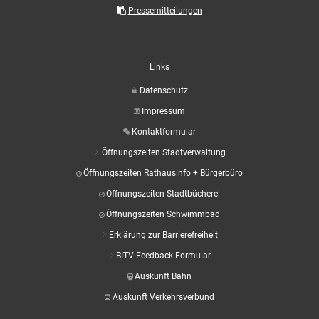
Aktuelle Projekte
Wiederaufbau Eschweiler
Leistu
Der St
Pressemitteilungen
Städtische Musikg
Pressemitteilungen
Wir üb
Daten
Talbahnhof
Daten
Kontak
Kulturangebot der
Links
Datenschutz
Impressum
Kontaktformular
Öffnungszeiten Stadtverwaltung
Öffnungszeiten Rathausinfo + Bürgerbüro
Öffnungszeiten Stadtbücherei
Öffnungszeiten Schwimmbad
Erklärung zur Barrierefreiheit
BITV-Feedback-Formular
Auskunft Bahn
Auskunft Verkehrsverbund