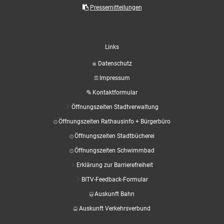
Aktuelle Projekte
Wiederaufbau Eschweiler
Leistu
Der St
Pressemitteilungen
Städtische Musikg
Pressemitteilungen
Wir üb
Daten
Talbahnhof
Daten
Kontak
Kulturangebot der
Links
Datenschutz
Impressum
Kontaktformular
Öffnungszeiten Stadtverwaltung
Öffnungszeiten Rathausinfo + Bürgerbüro
Öffnungszeiten Stadtbücherei
Öffnungszeiten Schwimmbad
Erklärung zur Barrierefreiheit
BITV-Feedback-Formular
Auskunft Bahn
Auskunft Verkehrsverbund