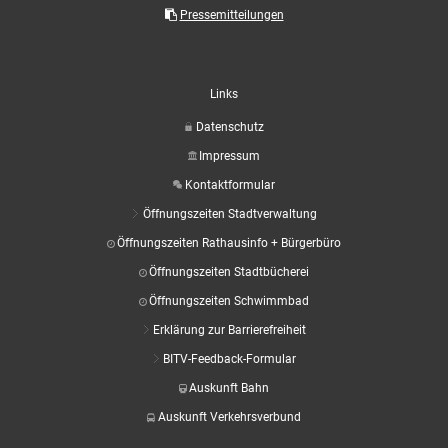
Aktuelle Projekte
Wiederaufbau Eschweiler
Leistu
Der St
Pressemitteilungen
Städtische Musikg
Pressemitteilungen
Wir üb
Daten
Talbahnhof
Daten
Kontak
Kulturangebot der
Links
Datenschutz
Impressum
Kontaktformular
Öffnungszeiten Stadtverwaltung
Öffnungszeiten Rathausinfo + Bürgerbüro
Öffnungszeiten Stadtbücherei
Öffnungszeiten Schwimmbad
Erklärung zur Barrierefreiheit
BITV-Feedback-Formular
Auskunft Bahn
Auskunft Verkehrsverbund