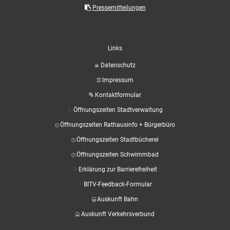
Aktuelle Projekte
Wiederaufbau Eschweiler
Leistu
Der St
Pressemitteilungen
Städtische Musikg
Pressemitteilungen
Wir üb
Daten
Talbahnhof
Daten
Kontak
Kulturangebot der
Links
Datenschutz
Impressum
Kontaktformular
Öffnungszeiten Stadtverwaltung
Öffnungszeiten Rathausinfo + Bürgerbüro
Öffnungszeiten Stadtbücherei
Öffnungszeiten Schwimmbad
Erklärung zur Barrierefreiheit
BITV-Feedback-Formular
Auskunft Bahn
Auskunft Verkehrsverbund