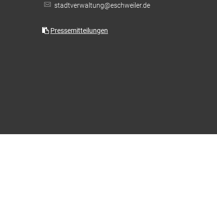
stadtverwaltung@eschweiler.de
Feuerwehr & Notdienste
Wiederaufbau Eschweiler
Pressemitteilungen