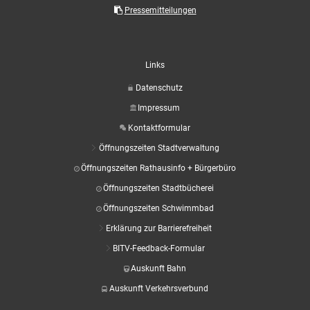
Aktuelle Projekte
Wiederaufbau Eschweiler
Leistu
Der St
Pressemitteilungen
Städtische Musikg
Pressemitteilungen
Wir üb
Daten
Talbahnhof
Daten
Kontak
Kulturangebot der
Links
Datenschutz
Impressum
Kontaktformular
Öffnungszeiten Stadtverwaltung
Öffnungszeiten Rathausinfo + Bürgerbüro
Öffnungszeiten Stadtbücherei
Öffnungszeiten Schwimmbad
Erklärung zur Barrierefreiheit
BITV-Feedback-Formular
Auskunft Bahn
Auskunft Verkehrsverbund