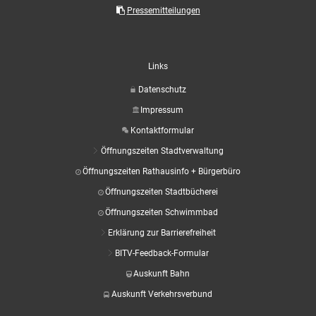
Aktuelle Projekte
Wiederaufbau Eschweiler
Leistu
Der St
Pressemitteilungen
Städtische Musikg
Pressemitteilungen
Wir üb
Daten
Talbahnhof
Daten
Kontak
Kulturangebot der
Links
Datenschutz
Impressum
Kontaktformular
Öffnungszeiten Stadtverwaltung
Öffnungszeiten Rathausinfo + Bürgerbüro
Öffnungszeiten Stadtbücherei
Öffnungszeiten Schwimmbad
Erklärung zur Barrierefreiheit
BITV-Feedback-Formular
Auskunft Bahn
Auskunft Verkehrsverbund