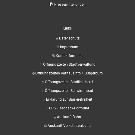
Aktuelle Projekte
Wiederaufbau Eschweiler
Leistu
Der St
Pressemitteilungen
Städtische Musikg
Pressemitteilungen
Wir üb
Daten
Talbahnhof
Daten
Kontak
Kulturangebot der
Links
Datenschutz
Impressum
Kontaktformular
Öffnungszeiten Stadtverwaltung
Öffnungszeiten Rathausinfo + Bürgerbüro
Öffnungszeiten Stadtbücherei
Öffnungszeiten Schwimmbad
Erklärung zur Barrierefreiheit
BITV-Feedback-Formular
Auskunft Bahn
Auskunft Verkehrsverbund