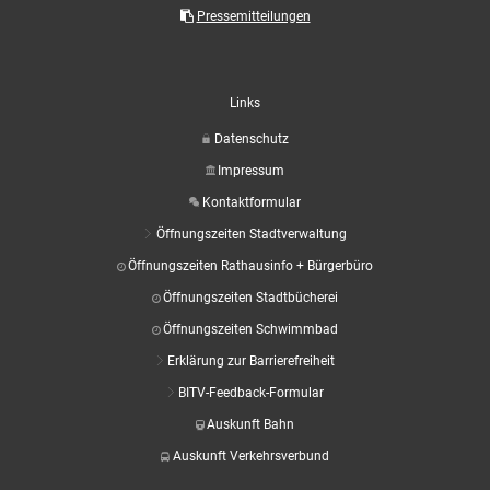
Aktuelle Projekte
Wiederaufbau Eschweiler
Leistu
Der St
Pressemitteilungen
Städtische Musikg
Pressemitteilungen
Wir üb
Daten
Talbahnhof
Daten
Kontak
Kulturangebot der
Links
Datenschutz
Impressum
Kontaktformular
Öffnungszeiten Stadtverwaltung
Öffnungszeiten Rathausinfo + Bürgerbüro
Öffnungszeiten Stadtbücherei
Öffnungszeiten Schwimmbad
Erklärung zur Barrierefreiheit
BITV-Feedback-Formular
Auskunft Bahn
Auskunft Verkehrsverbund