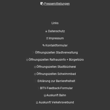
Aktuelle Projekte
Wiederaufbau Eschweiler
Leistu
Der St
Pressemitteilungen
Städtische Musikg
Pressemitteilungen
Wir üb
Daten
Talbahnhof
Daten
Kontak
Kulturangebot der
Links
Datenschutz
Impressum
Kontaktformular
Öffnungszeiten Stadtverwaltung
Öffnungszeiten Rathausinfo + Bürgerbüro
Öffnungszeiten Stadtbücherei
Öffnungszeiten Schwimmbad
Erklärung zur Barrierefreiheit
BITV-Feedback-Formular
Auskunft Bahn
Auskunft Verkehrsverbund