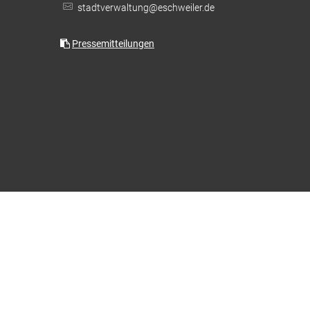
stadtverwaltung@eschweiler.de
Feuerwehr & Notdienste
Wiederaufbau Eschweiler
Pressemitteilungen