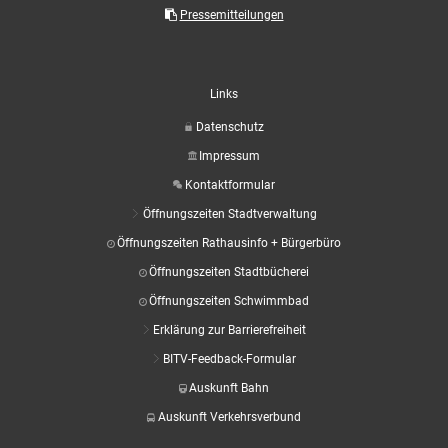
Aktuelle Projekte
Wiederaufbau Eschweiler
Leistu
Der St
Pressemitteilungen
Städtische Musikg
Pressemitteilungen
Wir üb
Daten
Talbahnhof
Daten
Kontak
Kulturangebot der
Links
Datenschutz
Impressum
Kontaktformular
Öffnungszeiten Stadtverwaltung
Öffnungszeiten Rathausinfo + Bürgerbüro
Öffnungszeiten Stadtbücherei
Öffnungszeiten Schwimmbad
Erklärung zur Barrierefreiheit
BITV-Feedback-Formular
Auskunft Bahn
Auskunft Verkehrsverbund