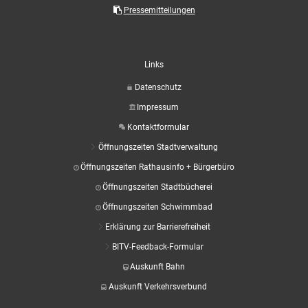
Aktuelle Projekte
Wiederaufbau Eschweiler
Leistu
Der St
Pressemitteilungen
Städtische Musikg
Pressemitteilungen
Wir üb
Daten
Talbahnhof
Daten
Kontak
Kulturangebot der
Links
Datenschutz
Impressum
Kontaktformular
Öffnungszeiten Stadtverwaltung
Öffnungszeiten Rathausinfo + Bürgerbüro
Öffnungszeiten Stadtbücherei
Öffnungszeiten Schwimmbad
Erklärung zur Barrierefreiheit
BITV-Feedback-Formular
Auskunft Bahn
Auskunft Verkehrsverbund