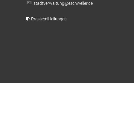
stadtverwaltung@eschweiler.de
Feuerwehr & Notdienste
Wiederaufbau Eschweiler
Pressemitteilungen