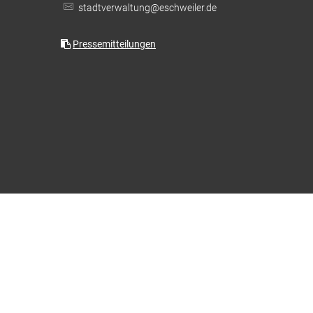
stadtverwaltung@eschweiler.de
Feuerwehr & Notdienste
Wiederaufbau Eschweiler
Pressemitteilungen