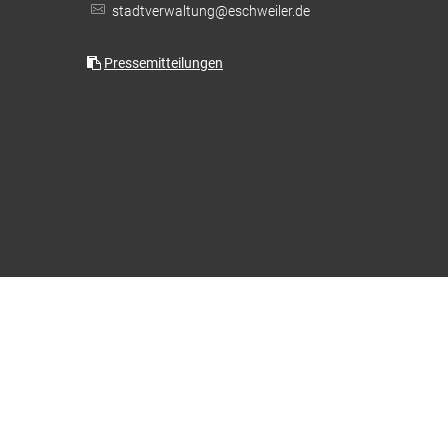
stadtverwaltung@eschweiler.de
Feuerwehr & Notdienste
Wiederaufbau Eschweiler
Pressemitteilungen