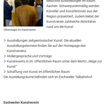
Kunstverein
besuchte Ausstellungen im Raum
Aktuelle Projekte
Wiederaufbau Eschweiler
Leistu
Der St
Städtische Musikg
Aachen. Schwerpunktmäßig werden
Pressemitteilungen
Wir üb
Künstler und Künstlerinnen aus der
Daten
Talbahnhof
Region präsentiert, zudem bietet der
Daten
Kontak
Kulturangebot der
Kunstverein zahlreiche Aktivitäten
rund um die Kunst:
Vernissage im Kunstverein
Ausstellungen zeitgenössischer Kunst. Die akuellen
Ausstellungstermine finden Sie auf der Homepage des
Kunstvereins.
Ateliergespräche und Vorträge
Kunstevents in im öffentlichen Raum unter dem Motto „Wege zur
Kunst“
Schaffung von Kunst im öffentlichen Raum
Die Austellungräume befinden sich im Eschweiler Talbahnhof.
Eschweiler Kunstverein