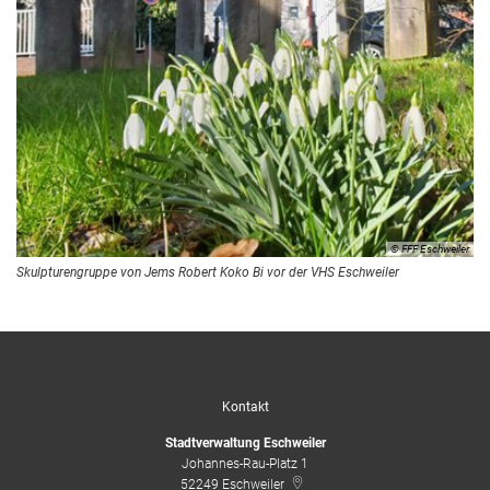
© FFF Eschweiler
Skulpturengruppe von Jems Robert Koko Bi vor der VHS Eschweiler
Kontakt
Stadtverwaltung Eschweiler
Johannes-Rau-Platz 1
52249
Eschweiler