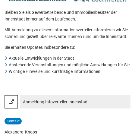
Innenstadt
Aktuelle Projekte
Wiederaufbau Eschweiler
Leistu
Der St
Städtische Musikg
Bleiben Sie als Gewerbetreibende und Immobilienbesitzer der
Pressemitteilungen
Wir üb
Daten
Talbahnhof
Innenstadt immer auf dem Laufenden.
Daten
Kontak
Kulturangebot der
Mit Anmeldung zu diesem Informationsverteiler informieren wir Sie
schnell und gezielt über relevante Themen rund um die Innenstadt.
Sie erhalten Updates insbesondere zu:
Aktuelle Entwicklungen in der Stadt
Anstehende Veranstaltungen und mögliche Auswirkungen für Sie
Wichtige Hinweise und kurzfristige Informationen
Anmeldung Infoverteiler Innenstadt
Kontakt
Alexandra
Knops
Alexandra Knops