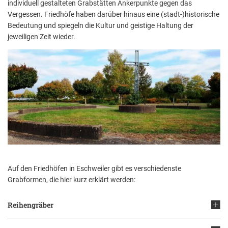
individuell gestalteten Grabstätten Ankerpunkte gegen das
Aktuelle Projekte
Wiederaufbau Eschweiler
Leistu
Der St
Städtische Musikg
Vergessen. Friedhöfe haben darüber hinaus eine (stadt-)historische
Pressemitteilungen
Wir üb
Daten
Bedeutung und spiegeln die Kultur und geistige Haltung der
Talbahnhof
jeweiligen Zeit wieder.
Daten
Kontak
Kulturangebot der
Auf den Friedhöfen in Eschweiler gibt es verschiedenste
Grabformen, die hier kurz erklärt werden:
Reihengräber