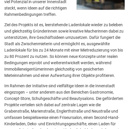
viel Potenzial in unserer Innenstadt
Aktuelle Projekte
Wiederaufbau Eschweiler
Leistu
Der St
Städtische Musikg
steckt, wenn Ideen auf die richtigen
Pressemitteilungen
Wir üb
Daten
Rahmenbedingungen treffen.
Talbahnhof
Daten
Kontak
Ziel des Projekts ist es, leerstehende Ladenlokale wieder zu beleben
Kulturangebot der
und gleichzeitig Gründerinnen sowie kreative Macherinnen dabei zu
unterstützen, ihre Geschäftsideen umzusetzen. Dafür fungiert die
Stadt als Zwischenmieterin und ermöglicht es, ausgewählte
Ladenlokale für bis zu 24 Monate mit einer Mietreduzierung von bis
zu 80 Prozent zu nutzen. So können neue Konzepte unter realen
Bedingungen erprobt und weiterentwickelt werden, während
Immobilieneigentümerinnen gleichzeitig von gesicherten
Mieteinnahmen und einer Aufwertung ihrer Objekte profitieren.
Im Rahmen der Initiative sind vielfältige Ideen in die Innenstadt
eingezogen – unter anderem aus den Bereichen Gastronomie,
Concept-Store, Schuhgeschäfte und Beautysalons. Die geförderten
Projekte verteilen sich dabei auf zentrale Lagen wie die
Grabenstraße, Marienstraße, Englerthstraße und Neustraße und
umfassen beispielsweise einen Friseursalon, einen Second-Hand-
Kinderladen, Deko- und Einrichtungsgeschäfte, einen Laden für