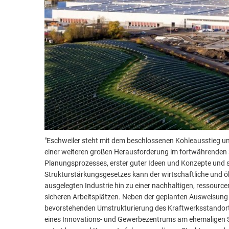
Feuerwehr & Notdienste
Wiederaufbau Eschweiler
"Eschweiler steht mit dem beschlossenen Kohleausstieg u
einer weiteren großen Herausforderung im fortwährenden St
Planungsprozesses, erster guter Ideen und Konzepte und s
Strukturstärkungsgesetzes kann der wirtschaftliche und ö
ausgelegten Industrie hin zu einer nachhaltigen, ressourc
sicheren Arbeitsplätzen. Neben der geplanten Ausweisung w
bevorstehenden Umstrukturierung des Kraftwerksstandortes
eines Innovations- und Gewerbezentrums am ehemaligen Sc