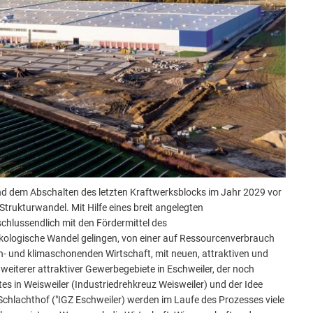
Stä
Tal
Aktuelle Projekte
Kul
Pressemitteilungen
nd dem Abschalten des letzten Kraftwerksblocks im Jahr 2029 vor
rukturwandel. Mit Hilfe eines breit angelegten
chlussendlich mit den Fördermittel des
kologische Wandel gelingen, von einer auf Ressourcenverbrauch
en- und klimaschonenden Wirtschaft, mit neuen, attraktiven und
eiterer attraktiver Gewerbegebiete in Eschweiler, der noch
 in Weisweiler (Industriedrehkreuz Weisweiler) und der Idee
hlachthof ("IGZ Eschweiler) werden im Laufe des Prozesses viele