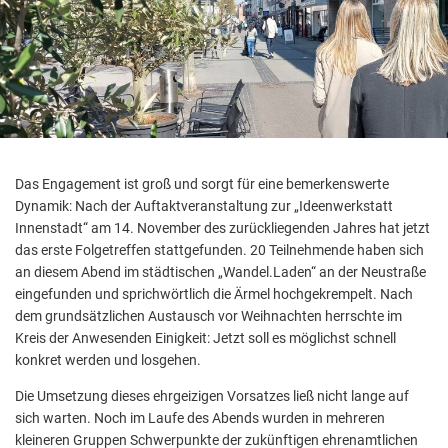
Aktuelle Projekte
Wiederaufbau Eschweiler
Leistu
Der St
Städtische Musikg
Pressemitteilungen
Wir üb
Daten
Talbahnhof
Daten
Kontak
Kulturangebot der
Das Engagement ist groß und sorgt für eine bemerkenswerte
Dynamik: Nach der Auftaktveranstaltung zur „Ideenwerkstatt
Innenstadt“ am 14. November des zurückliegenden Jahres hat jetzt
das erste Folgetreffen stattgefunden. 20 Teilnehmende haben sich
an diesem Abend im städtischen „Wandel.Laden“ an der Neustraße
eingefunden und sprichwörtlich die Ärmel hochgekrempelt. Nach
dem grundsätzlichen Austausch vor Weihnachten herrschte im
Kreis der Anwesenden Einigkeit: Jetzt soll es möglichst schnell
konkret werden und losgehen.
Die Umsetzung dieses ehrgeizigen Vorsatzes ließ nicht lange auf
sich warten. Noch im Laufe des Abends wurden in mehreren
kleineren Gruppen Schwerpunkte der zukünftigen ehrenamtlichen