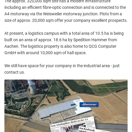
Grachtweg
The approx. 320,000 sqm site has a modern infrastructure
Aktuelle Projekte
Wiederaufbau Eschweiler
Leistu
Der St
Städtische Musikg
including an efficient fibre-optic connection and is connected to the
Pressemitteilungen
Wir üb
A4 motorway via the Weisweiler motorway junction. Plots from a
Daten
Talbahnhof
size of approx. 20,000 sqm offer your company excellent prospects.
Daten
Kontak
Kulturangebot der
At present, a logistics campus with a total area of 10.5 ha is being
built on an area of approx. 18.6 ha by Spedition Hammer from
Aachen. The logistics property is also home to QCG Computer
GmbH with around 10,000 sqm of hall space.
We still have space for your company in the industrial area - just
contact us.