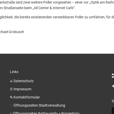
arkstraße sind zwei weitere Poller vorgesehen – einer vor „Optik am Rath
 Straßenseite beim „All Center & Internet Cafe“.
öglichkeit, die bereits existierenden versenkbaren Poller zu umfahren, für 
ichael Grobusch
Links
Datenschutz
Impressum
Kontaktformular
S
Öffnungszeiten Stadtverwaltung
Öffnungszeiten Rathausinfo + Bürgerbüro