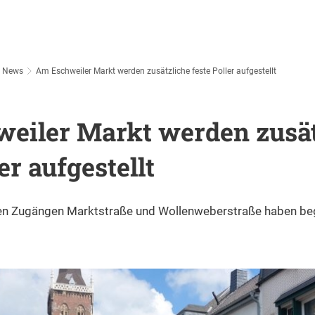
ziales & Bildung
Freizeit & Erleben
Wirtschaft & Hande
Faktor X
Sozialleistungen
nung
Soziales
Veranstaltungskalender
Wirtschaftsförde
News
Am Eschweiler Markt werden zusätzliche feste Poller aufgestellt
Städtebauförderprojekte
Soziale Einrichtungen
Planen
Schulen
Esc
Bildung
Veranstaltungshighlights
Economic Develo
Konzepte für eine lebenswerte Stadt
Rentenberatung
Bauen
Stadtbücherei
Esc
Kindertagesbetreuung
Übe
Jugend & Familie
Übernachten, Genießen & Feiern
Innenstadt Eschwe
eiler Markt werden zusät
Baulandkataster
Hilfe bei Wohnungsfragen
Wohnen
Musikschule
Inde
Kinder - & Jugendförderung
Ess
Ankauf von Grundstücken
Aktuelles & Veranstaltungen
Kar
Senioren
Erleben
Einzelhandel, Ga
Energetische Stadtsanierung
Quartiersmanagement Eschweiler-West
er aufgestellt
Bebauungspläne Bürgerbeteiligung
vhs
Beratung & Hilfe
Gril
Verkauf von Grundstücken
Beratung & Hilfe
Seh
Cambio Carsharing
Medizinische Einrichtungen
Bla
Gesundheit
Natur und mehr
Strukturförderung
Indeland
Quartiersmanagement Eschweiler-Ost
Unterhaltsfragen
Fes
Einrichtungen
„Ve
Fahrradboxen
St.-Antonius-Hospital
Sta
Umwelt
Integrationsbeauftragte
Ver
ung
Integration
Aktiv sein
GeTeCe Eschweile
Strukturwandel
ASD - Allgemeiner Sozialer Dienst
Beurkundung
den Zugängen Marktstraße und Wollenweberstraße haben be
Ladestationen für Elektroautos
Notdienste
Nah
Klimaschutz
Spo
Wochenmarkt
Esc
Kunst + Kultur
Strukturwandel
Kommunale Wärmeplanung
Eschweiler Fahrradstraßen
Pro
Klimaanpassung
Städ
Stadtfeste
Esc
Die Eschweiler Stadt-App
Verkehrsversuch
Entsorgung
Sta
Gre
Spo
Kar