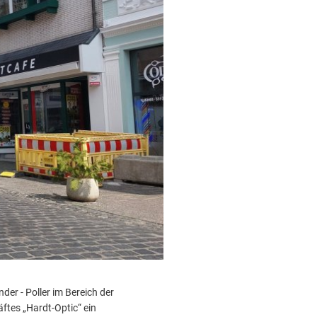
Datenschutz
dtische Musikgesellschaft
Datenschutz
Kontakt
bahnhof
turangebot der VHS
er - Poller im Bereich der
tes „Hardt-Optic“ ein