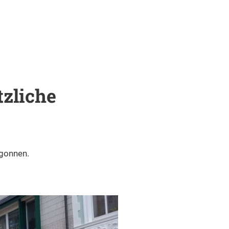
Eschweiler
l
Mein Bürgerportal
Industrie- und Gewerbegebiete
rung
Gewerbeflächen
hweiler Music Festival
Industrial & commercial areas
pment
Förderprogramme
hweiler Jumping Festival
commercial spaces
rnachten in Eschweiler
Informationsverteiler Innenstadt
iler
zliche
Wirtschaftsnewsletter
land Triathlon
funding programs
en, Trinken & Ausgehen
neval
Kontakt Einzelhandelsstandort
stronomie und Gewerbe
Gewerbe- Technologie Center
Business Newsletter
lhütten
enswürdigkeiten
Formular Serviceangebote
ustein-See
Baugrundstücke
sgesellschaft Eschweiler
Ihre Ansprechpartner
Trade & Technology Center
thallen
rschwundene Orte“ am Blaustein-See
Handel & Gewerbe Übersicht
dtwald
Mietwohnungen, sozialer Wohnungsbau
eine
Die Gesellschafter
r
Handel digital
Our Team
gonnen.
Gastronomie Übersicht
erholung
Gewerbegrundstücke
rtstätten
Centerleistungen
hweiler Geschichtsverein
Innovations- und Gewerbezentrum
Breitbandausbau
Formular Serviceangebote Gastro
psteier Wald
Gewerbeimmobilien
t. Bäder
Unser Raumangebot
hweiler Kunstverein
Jugendbegegnungszentrum West
Ausbildungsbörse 2026
Handel Digital
Referenzen
dtradeln
Firmen und Dienstleistungen
nzlandtheater
Leistungen
rtgutschein für Eschweiler Kids
Der Standort
nevalsmuseum
Wir über uns