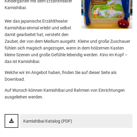
Kindergarten mit dem Erzähltheater
Aktuelle Projekte
Wiederaufbau Eschweiler
Leistu
Der St
Städtische Musikg
Kamishibai.
Pressemitteilungen
Wir üb
Daten
Talbahnhof
Wer das japanische Erzähltheater
Daten
Kontak
Kulturangebot der
Kamishibai einmal erlebt und selbst
damit gearbeitet hat, versteht den
Zauber, der von dem Medium ausgeht. Kleine und große Zuschauer
fühlen sich magisch angezogen, wenn in dem hölzernen Kasten
kleine Szenen und große Gefühle lebendig werden. Kino im Kopf –
das ist Kamishibai.
Welche wir im Angebot haben, finden Sie auf dieser Seite als
Download.
Auf Wunsch können Kamishibai und Rahmen von Einrichtungen
ausgeliehen werden.
Kamishibai Katalog (PDF)