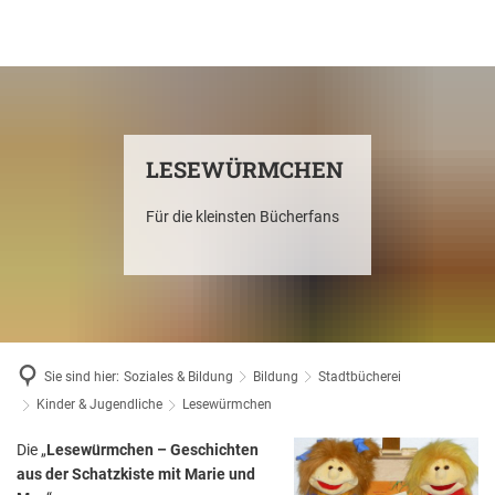
Soziales & Bildung
Faktor X
Stadtentwicklung & -planung
Freizeit & Erleben
Sozialleistungen
Soziales
Städtebauförderproje
Planen
Planen, Bauen & Wohnen
Wirtschaft & Handel
Veranstaltungskalender
Soziale Einrichtungen
Konzepte für eine le
Schulen
Bildung
Bauen
Mieten & Pachten
Indust
Wirtschaftsförderung
Rentenberatung
Baulandkataster
Eschweiler Music 
Veranstaltungshighlights
Stadtbücherei
Wohnen
Kindertagesbetreuung
Jugend & Familie
Ankauf von Grundstü
Grundstücke
LESEWÜRMCHEN
Gewer
Hilfe bei Wohnungsfragen
Energetische Stadtsa
Indust
Economic Development
Eschweiler Jumpin
Musikschule
Bebauungspläne Bürg
Übernachten in Es
Übernachten, Genießen & Feiern
Kinder - & Jugendförderung
Aktuelles & Veranstaltungen
Senioren
Verkauf von Grundst
Cambio Carsharing
Mobilität & Verkehr
Für die kleinsten Bücherfans
Förde
Quartiersmanagement Eschwei
Indeland
comme
Indeland Triathlon
vhs
Inform
Innenstadt Eschweiler
Essen, Trinken &
Beratung & Hilfe
Karneval
Erleben
Beratung & Hilfe
Medizinische Einrichtungen
Gesundheit
Fahrradboxen
Umwelt
Natur, Umwelt & Entsorgung
Wirtsc
Quartiersmanagement Eschwei
Strukturwandel
fundin
Grillhütten
Unterhaltsfragen
Kontak
Einzelhandel, Gastronomie und Gewerbe
Sehenswürdigkeit
Einrichtungen
Blaustein-See
Natur und mehr
St.-Antonius-Hospital
Ladestationen für Ele
Integrationsbeauftragte
Integration
Klimaschutz
Wochenmarkt
Einkaufen in Eschweiler
Gewerb
ASD - Allgemeiner Sozialer Die
Kommunale Wärmepl
Busine
Festhallen
Beurkundung
Formul
„Verschwundene O
Baugr
Strukturförderungsgesellschaft Eschweiler
Stadtwald
Notdienste
Eschweiler Fahrradst
Vereine
Aktiv sein
Klimaanpassung
Stadtfeste
Kirche & Religion
Ihre A
Trade 
Handel
Mietw
Naherholung
Verkehrsversuch
Die Ge
GeTeCe Eschweiler
Sportstätten
Entsorgung
Eschweiler Geschi
Kunst + Kultur
Handel
Heiraten in Eschweiler
Our T
Sie sind hier:
Soziales & Bildung
Bildung
Stadtbücherei
Gastro
Gewer
Propsteier Wald
Center
Städt. Bäder
Innova
Strukturwandel
Eschweiler Kunstv
Kinder & Jugendliche
Die Eschweiler Stadt-App
Lesewürmchen
Breit
Friedhöfe
Formul
Gewer
Unser
Stadtradeln
Jugen
Grenzlandtheater
Lesewürmchen
Die „
Lesewürmchen – Geschichten
Ausbi
Feuerwehr & Notdienste
Handel
Refer
Firmen
Sportgutschein für
aus der Schatzkiste mit Marie und
Karnevalsmuseu