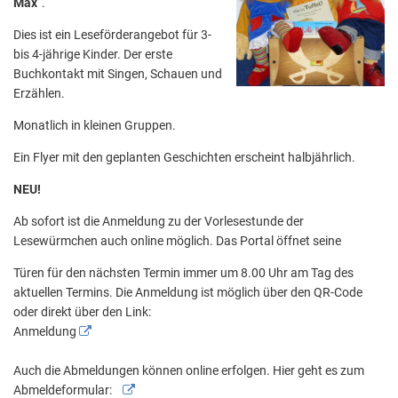
Max
“.
Aktuelle Projekte
Wiederaufbau Eschweiler
Leistu
Der St
Städtische Musikg
Dies ist ein Leseförderangebot für 3-
Pressemitteilungen
Wir üb
Daten
Talbahnhof
bis 4-jährige Kinder. Der erste
Daten
Buchkontakt mit Singen, Schauen und
Kontak
Kulturangebot der
Erzählen.
Monatlich in kleinen Gruppen.
Ein Flyer mit den geplanten Geschichten erscheint halbjährlich.
NEU!
Ab sofort ist die Anmeldung zu der Vorlesestunde der
Lesewürmchen auch online möglich. Das Portal öffnet seine
Türen für den nächsten Termin immer um 8.00 Uhr am Tag des
aktuellen Termins. Die Anmeldung ist möglich über den QR-Code
oder direkt über den Link:
Anmeldung
Auch die Abmeldungen können online erfolgen. Hier geht es zum
Abmeldeformular: