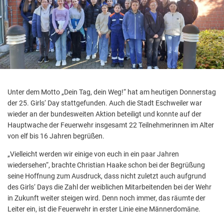
Aktuelle Projekte
Wiederaufbau Eschweiler
Leistu
Der St
Städtische Musikg
Pressemitteilungen
Wir üb
Daten
Talbahnhof
Daten
Kontak
Kulturangebot der
Unter dem Motto „Dein Tag, dein Weg!“ hat am heutigen Donnerstag
der 25. Girls‘ Day stattgefunden. Auch die Stadt Eschweiler war
wieder an der bundesweiten Aktion beteiligt und konnte auf der
Hauptwache der Feuerwehr insgesamt 22 Teilnehmerinnen im Alter
von elf bis 16 Jahren begrüßen.
„Vielleicht werden wir einige von euch in ein paar Jahren
wiedersehen“, brachte Christian Haake schon bei der Begrüßung
seine Hoffnung zum Ausdruck, dass nicht zuletzt auch aufgrund
des Girls‘ Days die Zahl der weiblichen Mitarbeitenden bei der Wehr
in Zukunft weiter steigen wird. Denn noch immer, das räumte der
Leiter ein, ist die Feuerwehr in erster Linie eine Männerdomäne.