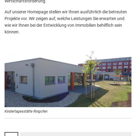
Eschweiler
Wirtschaftsförderung.
Aktuelle Projekte
Wiederaufbau Eschweiler
Leistu
Der St
Städtische Musikg
Auf unserer Homepage stellen wir Ihnen ausführlich die betreuten
Pressemitteilungen
Wir üb
Daten
Talbahnhof
Projekte vor. Wir zeigen auf, welche Leistungen Sie erwarten und
Daten
wie wir Ihnen bei der Entwicklung von Immobilien behilflich sein
Kontak
Kulturangebot der
können.
Kindertagesstätte Ringofen