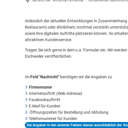
Sie sind hier:
Wirtschaft & Handel
Einzelhandel, Gastronom
Feuerwehr & Notdienste
Wiederaufbau Eschweiler
Formular
Anlässlich der aktuellen Entwicklungen in Zusammenhang m
Restaurants oder ähnlichem, nochmal verstärkt unterstützen
sowie Ihre digitalen Auftritte platzieren können. So erhalt
Serviceangebote
attraktiven Kundenservice.
Gastro
Tragen Sie sich gerne in dem u.a. Formular ein. Wir werden
Eschweiler veröffentlichen.
Im
Feld "Nachricht"
benötigen wir die Angaben zu
Firmenname
Internetauftritt (Web-Adresse)
Facebookauftrritt
E-Mail für Kunden
Öffnungszeiten für Bestellung und Abholung
Telefonnummer für Kunden
Die Angaben in den anderen Feldern dienen ausschließlich der Ko