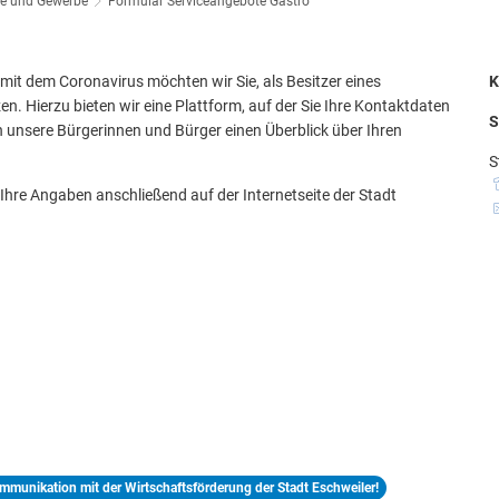
ie und Gewerbe
Formular Serviceangebote Gastro
Stä
Tal
Aktuelle Projekte
it dem Coronavirus möchten wir Sie, als Besitzer eines
K
Kul
. Hierzu bieten wir eine Plattform, auf der Sie Ihre Kontaktdaten
Pressemitteilungen
S
en unsere Bürgerinnen und Bürger einen Überblick über Ihren
S
 Ihre Angaben anschließend auf der Internetseite der Stadt
mmunikation mit der Wirtschaftsförderung der Stadt Eschweiler!