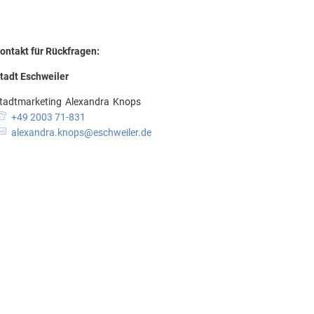
Datenschutz
dtische Musikgesellschaft
Datenschutz
Kontakt
bahnhof
ontakt für Rückfragen:
turangebot der VHS
tadt Eschweiler
tadtmarketing
Alexandra
Knops
Stadtmarketing Alexandra Knops
+49 2003 71-831
alexandra.knops@eschweiler.de