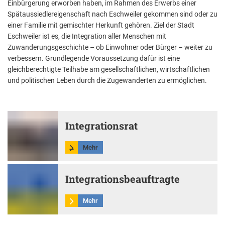
Einbürgerung erworben haben, im Rahmen des Erwerbs einer
Aktuelle Projekte
Wiederaufbau Eschweiler
Leistu
Der St
Städtische Musikg
Spätaussiedlereigenschaft nach Eschweiler gekommen sind oder zu
Pressemitteilungen
Wir üb
Daten
einer Familie mit gemischter Herkunft gehören. Ziel der Stadt
Talbahnhof
Eschweiler ist es, die Integration aller Menschen mit
Daten
Kontak
Kulturangebot der
Zuwanderungsgeschichte – ob Einwohner oder Bürger – weiter zu
verbessern. Grundlegende Voraussetzung dafür ist eine
gleichberechtigte Teilhabe am gesellschaftlichen, wirtschaftlichen
und politischen Leben durch die Zugewanderten zu ermöglichen.
Integrationsrat
Mehr
Integrationsbeauftragte
Mehr