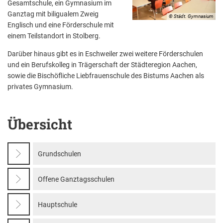
Gesamtschule, ein Gymnasium im
Aktuelle Projekte
Wiederaufbau Eschweiler
Leistu
Der St
Städtische Musikg
Ganztag mit biligualem Zweig
© Städt. Gymnasium
Pressemitteilungen
Wir üb
Daten
Englisch und eine Förderschule mit
Talbahnhof
einem Teilstandort in Stolberg.
Daten
Kontak
Kulturangebot der
Darüber hinaus gibt es in Eschweiler zwei weitere Förderschulen
und ein Berufskolleg in Trägerschaft der Städteregion Aachen,
sowie die Bischöfliche Liebfrauenschule des Bistums Aachen als
privates Gymnasium.
Übersicht
Grundschulen
Offene Ganztagsschulen
Hauptschule