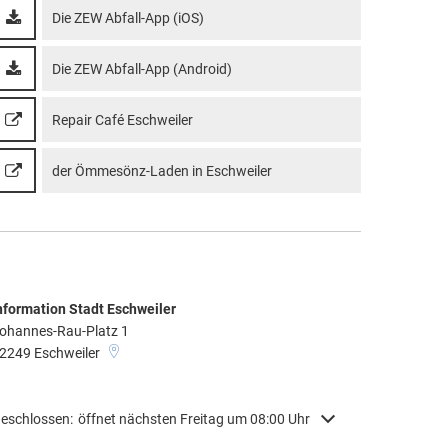
Die ZEW Abfall-App (iOS)
Die ZEW Abfall-App (Android)
Repair Café Eschweiler
der Ömmesönz-Laden in Eschweiler
nformation Stadt Eschweiler
ohannes-Rau-Platz 1
2249
Eschweiler
licken, um weitere Öffnungs- oder Schließzeiten auszublenden
eschlossen:
öffnet nächsten Freitag um 08:00 Uhr