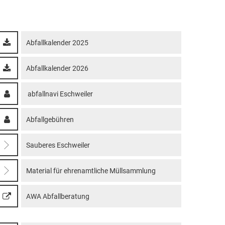
Datenschutz
dtische Musikgesellschaft
Datenschutz
Kontakt
bahnhof
turangebot der VHS
Abfallkalender 2025
Abfallkalender 2026
abfallnavi Eschweiler
Abfallgebühren
Sauberes Eschweiler
Material für ehrenamtliche Müllsammlung
AWA Abfallberatung