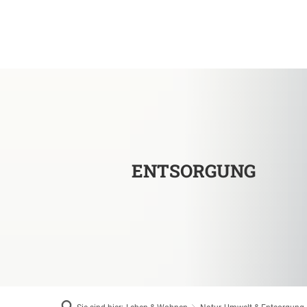
Leben & Wohnen
So
Stadtentwicklung & -pla
Planen, Bauen & Wohnen
Mieten & Pachten
Grundstücke
Mobilität & Verkehr
ENTSORGUNG
Natur, Umwelt & Entsorg
Einkaufen in Eschweiler
Kirche & Religion
Heiraten in Eschweiler
Friedhöfe