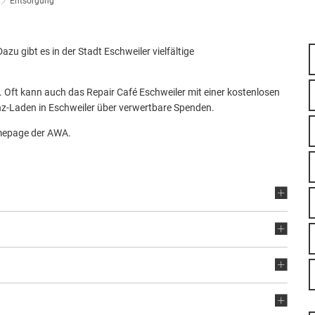
Entsorgung
Stä
Tal
Aktuelle Projekte
zu gibt es in der Stadt Eschweiler vielfältige
Kul
Pressemitteilungen
. Oft kann auch das Repair Café Eschweiler mit einer kostenlosen
nz-Laden in Eschweiler über verwertbare Spenden.
omepage der AWA.