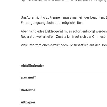
Sie sind hier:
Leben & Wohnen
Natur, Umwelt & Entsorgung
Feuerwehr & Notdienste
Wiederaufbau Eschweiler
Entsorgung
Um Abfall richtig zu trennen, muss man einiges beachten. Da
Entsorgungsangebote und -möglichkeiten.
Aber nicht jedes Elektrogerät muss sofort entsorgt werden
Reperatur weiterhelfen. Zusätzlich freut sich der Ömmesö
Viele Informationen dazu finden Sie zusätzlich auf der H
Abfallkalender
Hausmüll
Biotonne
Altpapier