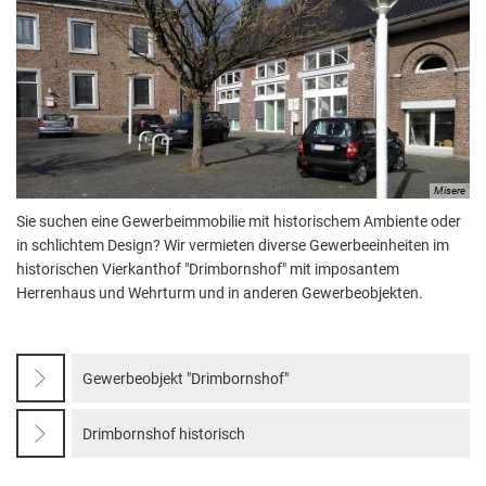
Aktuelle Projekte
Wiederaufbau Eschweiler
Leistu
Der St
Städtische Musikg
Pressemitteilungen
Wir üb
Daten
Talbahnhof
Daten
Kontak
Kulturangebot der
Misere
Sie suchen eine Gewerbeimmobilie mit historischem Ambiente oder
in schlichtem Design? Wir vermieten diverse Gewerbeeinheiten im
historischen Vierkanthof "Drimbornshof" mit imposantem
Herrenhaus und Wehrturm und in anderen Gewerbeobjekten.
Gewerbeobjekt "Drimbornshof"
Drimbornshof historisch