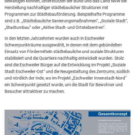
bewältigen können, unterstützen der Bund und das Land NRW die
Aktuelle Projekte
Wiederaufbau Eschweiler
Leistu
Der St
Städtische Musikg
Herstellung nachhaltiger städtebaulicher Strukturen mit
Pressemitteilungen
Wir üb
Programmen zur Städtebauförderung. Beispielhafte Programme
Daten
Talbahnhof
sind z.B. „Städtebauliche Sanierungsmaßnahmen“, „Soziale Stadt“,
Daten
Kontak
Kulturangebot der
„Stadtumbau“ oder „Aktive Stadt- und Ortsteilzentren“.
In den letzten Jahrzehnten wurden auch in Eschweiler
Schwerpunkträume ausgewählt, in denen mit dem gebündelten
Einsatz von Fördermitteln städtebauliche und soziale Strukturen
stabilisiert und die Quartiere nachhaltig entwickelt wurden. Stolz
sind die Eschweiler Bürger auf die Entwicklung im Projekt „Soziale
Stadt Eschweiler-Ost“ und die Neugestaltung des Zentrums, südlich
und nördlich der Inde, wo im Projekt „Eschweiler Innenstadt-Nord“
ein Schwerpunkt gesetzt wurde, um die Stadt für Bewohner und
Besucher attraktiver zu machen.