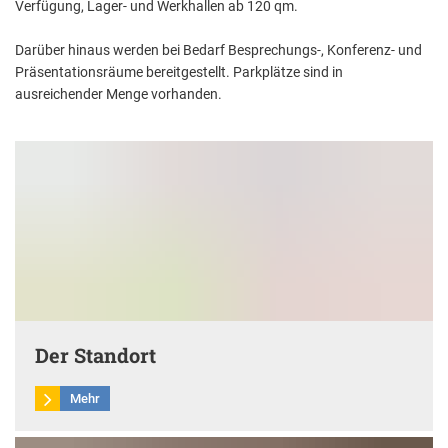
Verfügung, Lager- und Werkhallen ab 120 qm.
Aktuelle Projekte
Wiederaufbau Eschweiler
Leistu
Der St
Städtische Musikg
Pressemitteilungen
Wir üb
Daten
Darüber hinaus werden bei Bedarf Besprechungs-, Konferenz- und
Talbahnhof
Präsentationsräume bereitgestellt. Parkplätze sind in
Daten
Kontak
Kulturangebot der
ausreichender Menge vorhanden.
Der Standort
Mehr