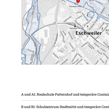
Feuerwehr & Notdienste
Wiederaufbau Eschweiler
A und A1: Realschule Patternhof und temporäre Contai
B und B1: Schulzentrum Stadtmitte und temporäre Con