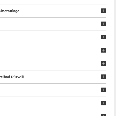
aineranlage
reibad Dürwiß