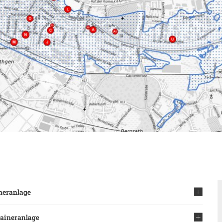
Stä
Tal
Aktuelle Projekte
Kul
Pressemitteilungen
neranlage
taineranlage