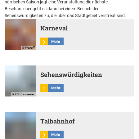
närrischen Saison jagt eine Veranstaltung die nächste.
Aktuelle Projekte
Wiederaufbau Eschweiler
Leistu
Der St
Städtische Musikg
Beschaulicher geht es dann bei einem Besuch der
Pressemitteilungen
Wir üb
Daten
Sehenswürdigkeiten zu, die über das Stadtgebiet verstreut sind.
Talbahnhof
Daten
Kontak
Karneval
Kulturangebot der
Mehr
© Walraff
Sehenswürdigkeiten
Mehr
© FFF Eschweiler
Talbahnhof
Mehr