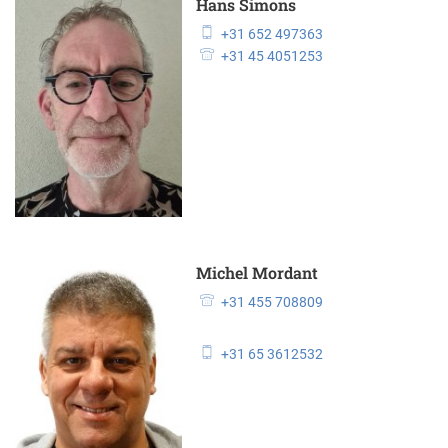
Hans Simons
+31 652 497363
+31 45 4051253
Michel Mordant
+31 455 708809
+31 65 3612532