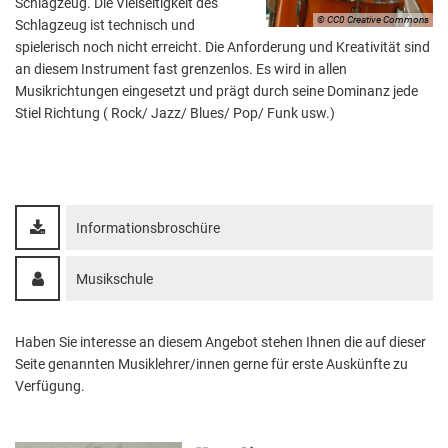
Schlagzeug. Die Vielseitigkeit des
Aktuelle Projekte
Wiederaufbau Eschweiler
Leistu
Der St
Städtische Musikg
© CC0 Creative Commons
Schlagzeug ist technisch und
Pressemitteilungen
Wir üb
spielerisch noch nicht erreicht. Die Anforderung und Kreativität sind
Daten
Talbahnhof
an diesem Instrument fast grenzenlos. Es wird in allen
Daten
Kontak
Kulturangebot der
Musikrichtungen eingesetzt und prägt durch seine Dominanz jede
Stiel Richtung ( Rock/ Jazz/ Blues/ Pop/ Funk usw.)
Informationsbroschüre
Musikschule
Haben Sie interesse an diesem Angebot stehen Ihnen die auf dieser
Seite genannten Musiklehrer/innen gerne für erste Auskünfte zu
Verfügung.