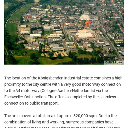
Aktuelle Projekte
Wiederaufbau Eschweiler
Leistu
Der St
Städtische Musikg
Pressemitteilungen
Wir üb
Daten
Talbahnhof
Daten
Kontak
Kulturangebot der
© RWE Power
The location of the Königsbenden industrial estate combines a high
proximity to the city centre with a very good motorway connection
to the A4 motorway (Cologne-Aachen-Netherlands) via the
Eschweiler-Ost junction. The offer is completed by the seamless
connection to public transport.
The area covers a total area of approx. 320,000 sqm. Due to the
combination of living and working, numerous companies have