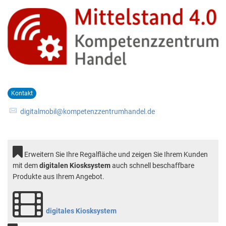
Aktuelle Projekte
Wiederaufbau Eschweiler
Leistu
Der St
Städtische Musikg
Pressemitteilungen
Wir üb
Daten
Talbahnhof
Daten
Kontak
Kulturangebot der
Kontakt
digitalmobil@kompetenzzentrumhandel.de
Erweitern Sie Ihre Regalfläche und zeigen Sie Ihrem Kunden
mit dem
digitalen Kiosksystem
auch schnell beschaffbare
Produkte aus Ihrem Angebot.
digitales Kiosksystem