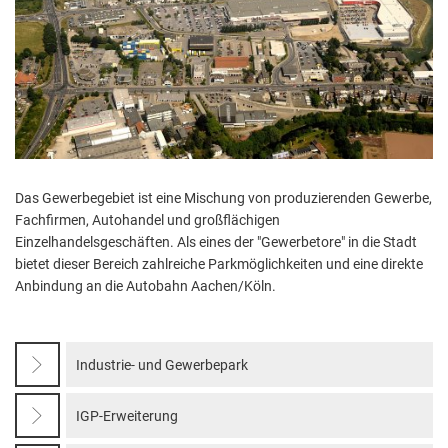
Aktuelle Projekte
Wiederaufbau Eschweiler
Leistu
Der St
Städtische Musikg
Pressemitteilungen
Wir üb
Daten
Talbahnhof
Daten
Kontak
Kulturangebot der
Das Gewerbegebiet ist eine Mischung von produzierenden Gewerbe,
Fachfirmen, Autohandel und großflächigen
Einzelhandelsgeschäften. Als eines der "Gewerbetore" in die Stadt
bietet dieser Bereich zahlreiche Parkmöglichkeiten und eine direkte
Anbindung an die Autobahn Aachen/Köln.
Industrie- und Gewerbepark
IGP-Erweiterung