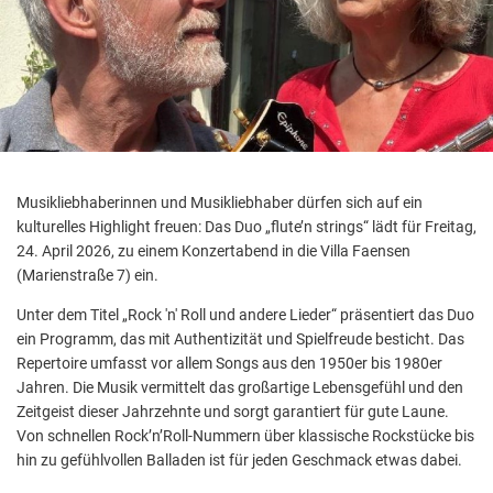
Aktuelle Projekte
Wiederaufbau Eschweiler
Leistu
Der St
Städtische Musikg
Pressemitteilungen
Wir üb
Daten
Talbahnhof
Daten
Kontak
Kulturangebot der
Musikliebhaberinnen und Musikliebhaber dürfen sich auf ein
kulturelles Highlight freuen: Das Duo „flute’n strings“ lädt für Freitag,
24. April 2026, zu einem Konzertabend in die Villa Faensen
(Marienstraße 7) ein.
Unter dem Titel „Rock 'n' Roll und andere Lieder“ präsentiert das Duo
ein Programm, das mit Authentizität und Spielfreude besticht. Das
Repertoire umfasst vor allem Songs aus den 1950er bis 1980er
Jahren. Die Musik vermittelt das großartige Lebensgefühl und den
Zeitgeist dieser Jahrzehnte und sorgt garantiert für gute Laune.
Von schnellen Rock’n’Roll-Nummern über klassische Rockstücke bis
hin zu gefühlvollen Balladen ist für jeden Geschmack etwas dabei.