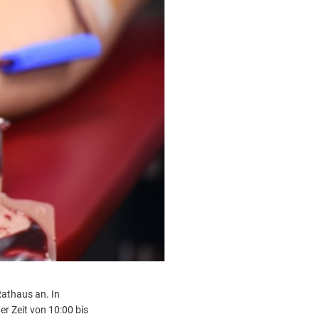
Datenschutz
dtische Musikgesellschaft
Datenschutz
Kontakt
bahnhof
turangebot der VHS
Rathaus an. In
r Zeit von 10:00 bis