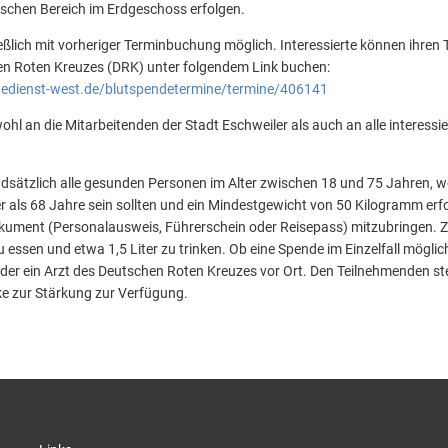
ischen Bereich im Erdgeschoss erfolgen.
eßlich mit vorheriger Terminbuchung möglich. Interessierte können ihren T
hen Roten Kreuzes (DRK) unter folgendem Link buchen:
edienst-west.de/blutspendetermine/termine/406141
wohl an die Mitarbeitenden der Stadt Eschweiler als auch an alle interessi
dsätzlich alle gesunden Personen im Alter zwischen 18 und 75 Jahren, 
er als 68 Jahre sein sollten und ein Mindestgewicht von 50 Kilogramm erfo
dokument (Personalausweis, Führerschein oder Reisepass) mitzubringen. 
essen und etwa 1,5 Liter zu trinken. Ob eine Spende im Einzelfall möglich
oder ein Arzt des Deutschen Roten Kreuzes vor Ort. Den Teilnehmenden 
ke zur Stärkung zur Verfügung.