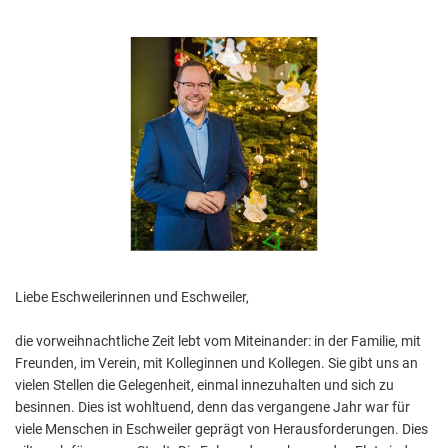
Aktuelle Projekte
Wiederaufbau Eschweiler
Leistu
Der St
Städtische Musikg
Pressemitteilungen
Wir üb
Daten
Talbahnhof
Daten
Kontak
Kulturangebot der
Liebe Eschweilerinnen und Eschweiler,
die vorweihnachtliche Zeit lebt vom Miteinander: in der Familie, mit
Freunden, im Verein, mit Kolleginnen und Kollegen. Sie gibt uns an
vielen Stellen die Gelegenheit, einmal innezuhalten und sich zu
besinnen. Dies ist wohltuend, denn das vergangene Jahr war für
viele Menschen in Eschweiler geprägt von Herausforderungen. Dies