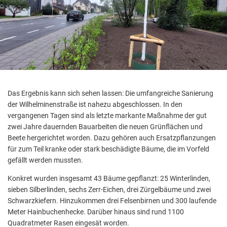
Aktuelle Projekte
Wiederaufbau Eschweiler
Leistu
Der St
Städtische Musikg
Pressemitteilungen
Wir üb
Daten
Talbahnhof
Daten
Kontak
Kulturangebot der
Das Ergebnis kann sich sehen lassen: Die umfangreiche Sanierung
der Wilhelminenstraße ist nahezu abgeschlossen. In den
vergangenen Tagen sind als letzte markante Maßnahme der gut
zwei Jahre dauernden Bauarbeiten die neuen Grünflächen und
Beete hergerichtet worden. Dazu gehören auch Ersatzpflanzungen
für zum Teil kranke oder stark beschädigte Bäume, die im Vorfeld
gefällt werden mussten.
Konkret wurden insgesamt 43 Bäume gepflanzt: 25 Winterlinden,
sieben Silberlinden, sechs Zerr-Eichen, drei Zürgelbäume und zwei
Schwarzkiefern. Hinzukommen drei Felsenbirnen und 300 laufende
Meter Hainbuchenhecke. Darüber hinaus sind rund 1100
Quadratmeter Rasen eingesät worden.