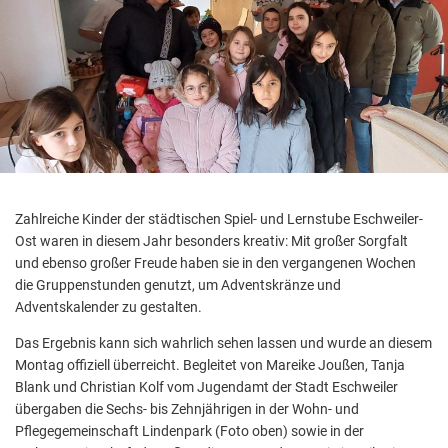
Aktuelle Projekte
Wiederaufbau Eschweiler
Leistu
Der St
Städtische Musikg
Pressemitteilungen
Wir üb
Daten
Talbahnhof
Daten
Kontak
Kulturangebot der
Zahlreiche Kinder der städtischen Spiel- und Lernstube Eschweiler-
Ost waren in diesem Jahr besonders kreativ: Mit großer Sorgfalt
und ebenso großer Freude haben sie in den vergangenen Wochen
die Gruppenstunden genutzt, um Adventskränze und
Adventskalender zu gestalten.
Das Ergebnis kann sich wahrlich sehen lassen und wurde an diesem
Montag offiziell überreicht. Begleitet von Mareike Joußen, Tanja
Blank und Christian Kolf vom Jugendamt der Stadt Eschweiler
übergaben die Sechs- bis Zehnjährigen in der Wohn- und
Pflegegemeinschaft Lindenpark (Foto oben) sowie in der