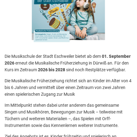
Aktuelle Projekte
Wiederaufbau Eschweiler
Leistu
Der St
Städtische Musikg
Pressemitteilungen
Wir üb
Daten
Talbahnhof
Daten
Kontak
Kulturangebot der
Die Musikschule der Stadt Eschweiler bietet ab dem
01. September
2026
erneut die Musikalische Früherziehung in Dürwiß an. Für den
Kurs im Zeitraum
2026 bis 2028
sind noch Restplätze verfügbar.
Die Musikalische Früherziehung richtet sich an Kinder im Alter von 4
bis 6 Jahren und vermittelt über einen Zeitraum von zwei Jahren
einen spielerischen Zugang zur Musik
Im Mittelpunkt stehen dabei unter anderem das gemeinsame
Singen und Musikhören, Bewegungen zur Musik – teilweise mit
Tüchern und weiteren Materialien –, das Spielen mit Orff-
Instrumenten sowie das Kennenlernen weiterer Instrumente.
Ziel des Angebots ist es, Kinder frühzeitig und spielerisch an