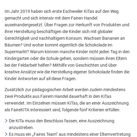
Aktuelle Projekte
Wiederaufbau Eschweiler
Leistu
Der St
Städtische Musikg
Im Jahr 2019 haben sich erste Eschweiler KiTas auf den Weg
Pressemitteilungen
Wir üb
Daten
Talbahnhof
gemacht und sich intensiv mit dem Fairen Handel
Daten
auseinandergesetzt. Über Fragen zur Herkunft von Produkten und
Kontak
Kulturangebot der
ihrer Herstellung beschäftigen die Kinder sich mit globaler
Gerechtigkeit und nachhaltigem Konsum. Wachsen Bananen an
Bäumen? Und woher kommt eigentlich die Schokolade im
Supermarkt? Warum können manche Kinder nicht jeden Tag in den
Kindergarten oder die Schule gehen, sondern müssen ihren Eltern
bei der Feldarbeit helfen? Mithilfe von Geschichten und über
kreative Ansätze wie die Herstellung eigener Schokolade finden die
Kinder Antworten auf all diese Fragen.
Zusätzlich zur pädagogischen Arbeit werden zudem mindestens
zwei Produkte aus Fairem Handel dauerhaft in den KiTas
verwendet. Im Einzelnen müssen KiTas, die an einer Auszeichnung
als FaireKITA interessiert sind, folgende fünf Kriterien erfüllen:
Die KiTa muss den Beschluss fassen, eine Auszeichnung
anzustreben.
Es muss ein „Faires Team“ aus mindestens einer Elternvertretung