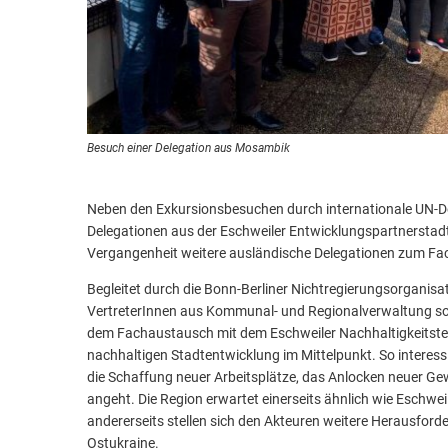
Feuerwehr & Notdienste
Wiederaufbau Eschweiler
Besuch einer Delegation aus Mosambik
Neben den Exkursionsbesuchen durch internationale UN-D
Delegationen aus der Eschweiler Entwicklungspartnerstadt 
Vergangenheit weitere ausländische Delegationen zum F
Begleitet durch die Bonn-Berliner Nichtregierungsorgani
VertreterInnen aus Kommunal- und Regionalverwaltung so
dem Fachaustausch mit dem Eschweiler Nachhaltigkeitste
nachhaltigen Stadtentwicklung im Mittelpunkt. So interess
die Schaffung neuer Arbeitsplätze, das Anlocken neuer Gew
angeht. Die Region erwartet einerseits ähnlich wie Eschw
andererseits stellen sich den Akteuren weitere Herausfor
Ostukraine.