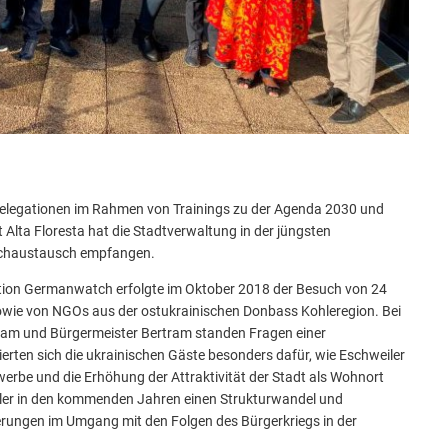
Stä
Tal
Aktuelle Projekte
Kul
Pressemitteilungen
elegationen im Rahmen von Trainings zu der Agenda 2030 und
Alta Floresta hat die Stadtverwaltung in der jüngsten
achaustausch empfangen.
sation Germanwatch erfolgte im Oktober 2018 der Besuch von 24
wie von NGOs aus der ostukrainischen Donbass Kohleregion. Bei
am und Bürgermeister Bertram standen Fragen einer
ierten sich die ukrainischen Gäste besonders dafür, wie Eschweiler
erbe und die Erhöhung der Attraktivität der Stadt als Wohnort
eiler in den kommenden Jahren einen Strukturwandel und
derungen im Umgang mit den Folgen des Bürgerkriegs in der