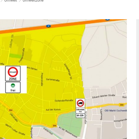
Umwelt
Umweltzone
Stä
Tal
Aktuelle Projekte
Kul
Pressemitteilungen