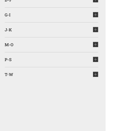
G-I
J-K
M-O
P-S
T-W