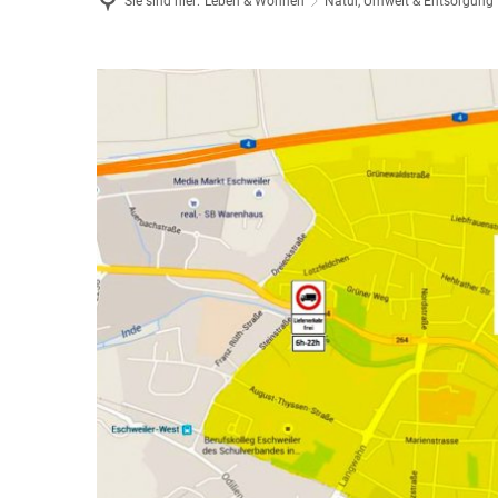
Sie sind hier:
Leben & Wohnen
Natur, Umwelt & Entsorgung
Feuerwehr & Notdienste
Wiederaufbau Eschweiler
Umweltzone